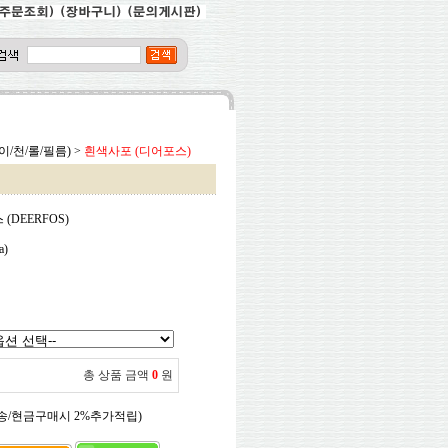
종이/천/롤/필름)
>
흰색사포 (디어포스)
(DEERFOS)
a)
총 상품 금액
0
원
송/현금구매시 2%추가적립)