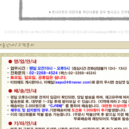
(디어포스/흰색사포/백사포/MSC사포/종이사포/샌드페이퍼/sandpaper/빼빠/사포/연마지/