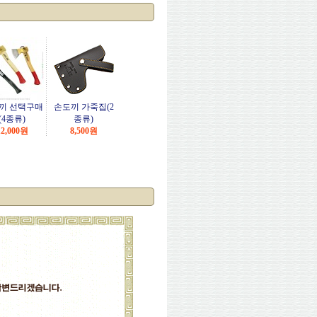
끼 선택구매
손도끼 가죽집(2
(4종류)
종류)
2,000
원
8,500
원