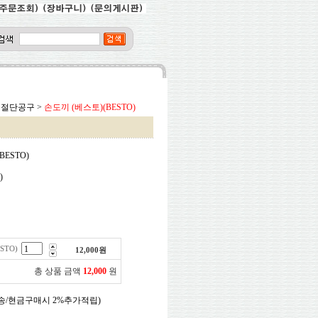
절단공구
>
손도끼 (베스토)(BESTO)
BESTO)
)
원
STO)
12,000
원
총 상품 금액
12,000
원
송/현금구매시 2%추가적립)