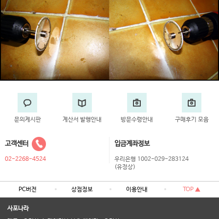
문의게시판
계산서 발행안내
방문수령안내
구매후기 모음
고객센터
입금계좌정보
02-2268-4524
우리은행 1002-029-283124
(유정상)
PC버전
상점정보
이용안내
TOP ▲
사포나라