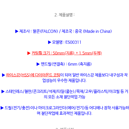
2. 제품설명 :
▶ 제조사 : 팔콘(FALCON) / 제조국 : 중국 (Made in China)
▶ 모델명 : ES00311
▶
커팅휠 크기 : 50mm(지름) + 1.5mm(두께)
▶ 맨드릴(연결축) : 6mm (축지름)
▶
하이스강(HSS)에 다이아몬드 코팅
이 되어 일반 하이스강 제품보다 내구성과 작
업성능이 우수한 제품입니다.
▶ 스테인레스/철판/콘크리트/석재/타일(줄눈)/목재/고무/플라스틱/아크릴 등 거
의 모든 소재 절단작업 가능
▶ 드릴(전기/충전)이나 마이크로그라인더(에어/전기)등 어디에나 장착 사용가능하
며 절단작업에 효과적인 제품입니다.