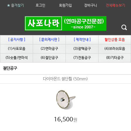
★ 즐겨찾기
로그인
회원가입
장바구니
전체메뉴보기
[ 공지사항 ]
[ 문의게시판 ]
[ 제작안내 ]
할인상품 모음
(1)사포모음
(2)연마공구
(3)광택공구
(4)브러쉬모음
(5)숫돌/연마석
(6)절단공구
(7)전동공구
(8)기타공구
절단공구
다이아몬드 절단휠 (50mm)
16,500
원