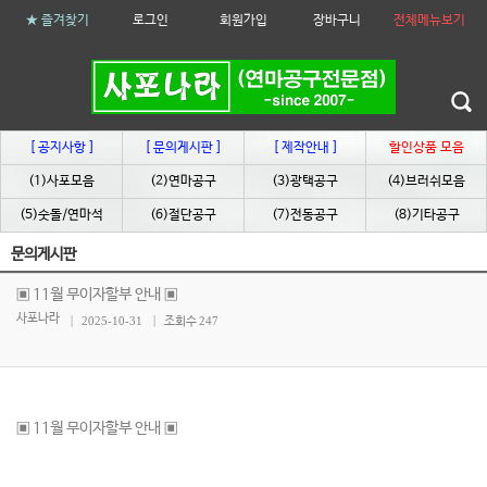
★ 즐겨찾기
로그인
회원가입
장바구니
전체메뉴보기
[ 공지사항 ]
[ 문의게시판 ]
[ 제작안내 ]
할인상품 모음
(1)사포모음
(2)연마공구
(3)광택공구
(4)브러쉬모음
(5)숫돌/연마석
(6)절단공구
(7)전동공구
(8)기타공구
문의게시판
▣ 11월 무이자할부 안내 ▣
사포나라
2025-10-31
247
조회수
▣ 11월 무이자할부 안내 ▣