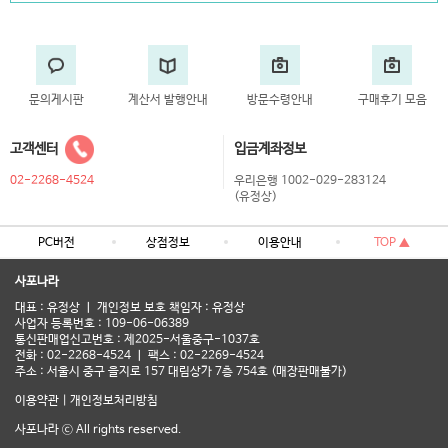
문의게시판
계산서 발행안내
방문수령안내
구매후기 모음
고객센터
입금계좌정보
02-2268-4524
우리은행 1002-029-283124
(유정상)
PC버전
상점정보
이용안내
TOP ▲
사포나라
대표 : 유정상 ㅣ 개인정보 보호 책임자 : 유정상
사업자 등록번호 : 109-06-06389
통신판매업신고번호 : 제2025-서울중구-1037호
전화 : 02-2268-4524 ㅣ 팩스 : 02-2269-4524
주소 : 서울시 중구 을지로 157 대림상가 7층 754호 (매장판매불가)
이용약관
|
개인정보처리방침
사포나라 ⓒ All rights reserved.