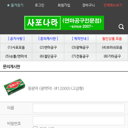
★ 즐겨찾기
로그인
회원가입
장바구니
전체메뉴보기
[ 공지사항 ]
[ 문의게시판 ]
[ 제작안내 ]
할인상품 모음
(1)사포모음
(2)연마공구
(3)광택공구
(4)브러쉬모음
(5)숫돌/연마석
(6)절단공구
(7)전동공구
(8)기타공구
문의게시판
청광약 (광택약) (#12000)(고급형)
이름
비밀번호