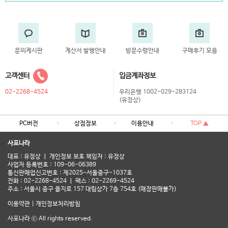
문의게시판
계산서 발행안내
방문수령안내
구매후기 모음
고객센터
입금계좌정보
02-2268-4524
우리은행 1002-029-283124
(유정상)
PC버전
상점정보
이용안내
TOP ▲
사포나라
대표 : 유정상 ㅣ 개인정보 보호 책임자 : 유정상
사업자 등록번호 : 109-06-06389
통신판매업신고번호 : 제2025-서울중구-1037호
전화 : 02-2268-4524 ㅣ 팩스 : 02-2269-4524
주소 : 서울시 중구 을지로 157 대림상가 7층 754호 (매장판매불가)
이용약관
|
개인정보처리방침
사포나라 ⓒ All rights reserved.