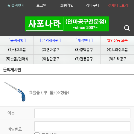
★ 즐겨찾기
로그인
회원가입
장바구니
전체메뉴보기
[ 공지사항 ]
[ 문의게시판 ]
[ 제작안내 ]
할인상품 모음
(1)사포모음
(2)연마공구
(3)광택공구
(4)브러쉬모음
(5)숫돌/연마석
(6)절단공구
(7)전동공구
(8)기타공구
문의게시판
효율톱 (미니톱)(소형톱)
이름
비밀번호