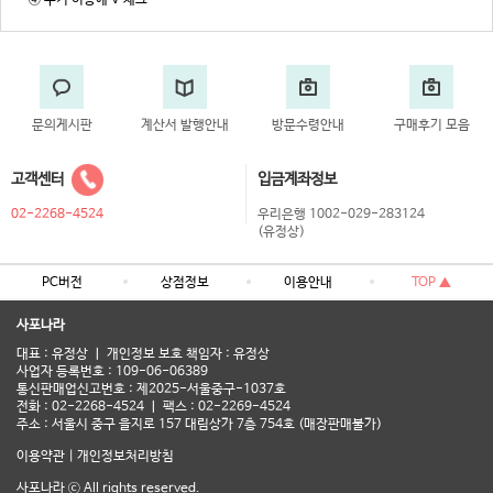
④ 쿠키 허용에 V 체크
문의게시판
계산서 발행안내
방문수령안내
구매후기 모음
고객센터
입금계좌정보
02-2268-4524
우리은행 1002-029-283124
(유정상)
PC버전
상점정보
이용안내
TOP ▲
사포나라
대표 : 유정상 ㅣ 개인정보 보호 책임자 : 유정상
사업자 등록번호 : 109-06-06389
통신판매업신고번호 : 제2025-서울중구-1037호
전화 : 02-2268-4524 ㅣ 팩스 : 02-2269-4524
주소 : 서울시 중구 을지로 157 대림상가 7층 754호 (매장판매불가)
이용약관
|
개인정보처리방침
사포나라 ⓒ All rights reserved.