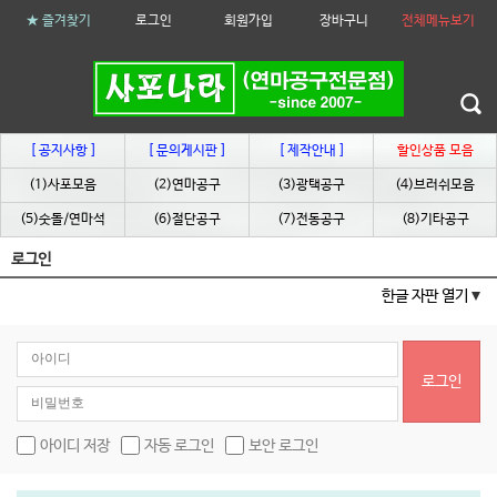
★ 즐겨찾기
로그인
회원가입
장바구니
전체메뉴보기
[ 공지사항 ]
[ 문의게시판 ]
[ 제작안내 ]
할인상품 모음
(1)사포모음
(2)연마공구
(3)광택공구
(4)브러쉬모음
(5)숫돌/연마석
(6)절단공구
(7)전동공구
(8)기타공구
로그인
한글 자판 열기
로그인
아이디 저장
자동 로그인
보안 로그인