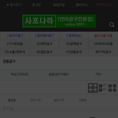
★ 즐겨찾기
로그인
회원가입
장바구니
전체메뉴보기
[ 공지사항 ]
[ 문의게시판 ]
[ 제작안내 ]
할인상품 모음
(1)사포모음
(2)연마공구
(3)광택공구
(4)브러쉬모음
(5)숫돌/연마석
(6)절단공구
(7)전동공구
(8)기타공구
전동공구
탁상그라인더
원형샌더기패드
기타
최신순
낮은가격
높은가격
상품명
1 - 12