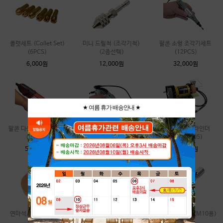
콜렛세트 (Collet Set)
미니 드릴척 (조각기척)
팔콘 소형 조각기세트
(6PCS)
(2종선택)
(12PCS)
6,000원
12,000원
32,000원
★ 여름 휴가 배송안내 ★
팔콘 다용도 조각기세트
팔콘 다용도 조각기세트
3인치 변속그라인더
(40PCS)
(120PCS)
(FBD-3305)
52,000원
66,000원
75,000원
연마석/광택휠 (FBD-
광택휠(양모휠)
연결축 (어댑터)(M10용)
3305용)
(3/4/5/6/8인치) (5종류)