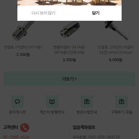
2,000원
5,000원
6,000원
다시 보지 않기
닫기
연결축 (어댑터)(M14용)
변환어댑터 (M14용)
드릴용 그라인더 어댑터
(M16용)(선택구매)
(내경16mm)(Value)
2,500원
3,500원
9,000원
더보기 +
문의게시판
계산서 발행안내
방문수령안내
구매후기 모음
고객센터
입금계좌정보
02-2268-4524
우리은행 1002-029-283124