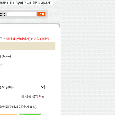
구
>
절단석 (썬타이거) (4인치)(일본)
Japan)
)
총 상품 금액
0
원
송/현금구매시 2%추가적립)