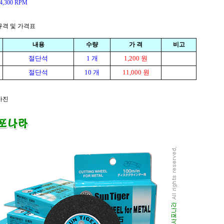
,300 RPM
품규격 및 가격표
내용
수량
가 격
비고
절
단석
1 개
1,200 원
절
단석
10 개
11,000 원
사진