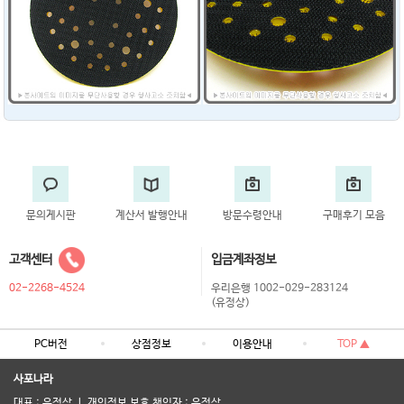
문의게시판
계산서 발행안내
방문수령안내
구매후기 모음
고객센터
입금계좌정보
02-2268-4524
우리은행 1002-029-283124
(유정상)
PC버전
상점정보
이용안내
TOP ▲
사포나라
대표 : 유정상 ㅣ 개인정보 보호 책임자 : 유정상