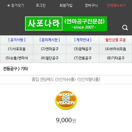
★ 즐겨찾기
로그인
회원가입
장바구니
전체메뉴보기
[ 공지사항 ]
[ 문의게시판 ]
[ 제작안내 ]
할인상품 모음
(1)사포모음
(2)연마공구
(3)광택공구
(4)브러쉬모음
(5)숫돌/연마석
(6)절단공구
(7)전동공구
(8)기타공구
전동공구
>
기타
흡입 샌딩패드 (5인치44홀) (5인치멀티홀)
9,000
원