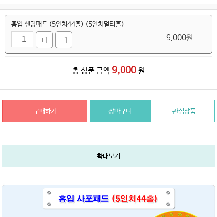
흡입 샌딩패드 (5인치44홀) (5인치멀티홀)
9,000
원
+1
-1
9,000
총 상품 금액
원
구매하기
장바구니
관심상품
확대보기