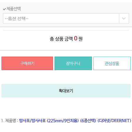
제품선택
0
총 상품 금액
원
구매하기
장바구니
관심상품
확대보기
1. 제품명 :
망사포/망사사포 (225mm/9인치용)
(6종선택) (디어넷/DEERNET)