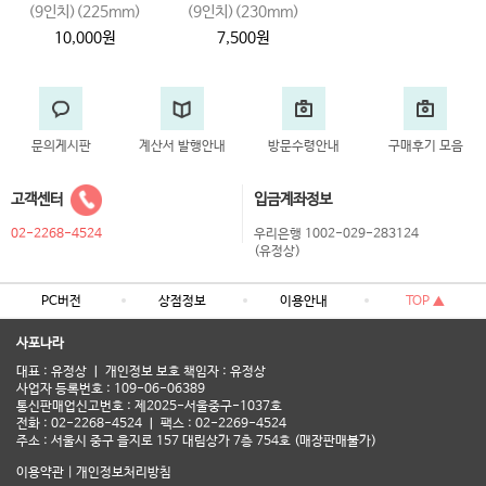
(9인치)(225mm)
(9인치)(230mm)
10,000원
7,500원
문의게시판
계산서 발행안내
방문수령안내
구매후기 모음
고객센터
입금계좌정보
02-2268-4524
우리은행 1002-029-283124
(유정상)
PC버전
상점정보
이용안내
TOP ▲
사포나라
대표 : 유정상 ㅣ 개인정보 보호 책임자 : 유정상
사업자 등록번호 : 109-06-06389
통신판매업신고번호 : 제2025-서울중구-1037호
전화 : 02-2268-4524 ㅣ 팩스 : 02-2269-4524
주소 : 서울시 중구 을지로 157 대림상가 7층 754호 (매장판매불가)
이용약관
|
개인정보처리방침