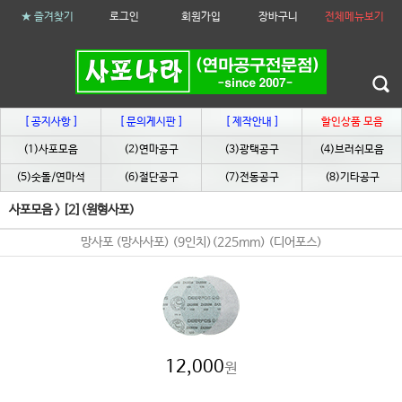
★ 즐겨찾기
로그인
회원가입
장바구니
전체메뉴보기
[ 공지사항 ]
[ 문의게시판 ]
[ 제작안내 ]
할인상품 모음
(1)사포모음
(2)연마공구
(3)광택공구
(4)브러쉬모음
(5)숫돌/연마석
(6)절단공구
(7)전동공구
(8)기타공구
사포모음
>
[2](원형사포)
망사포 (망사사포) (9인치)(225mm) (디어포스)
12,000
원