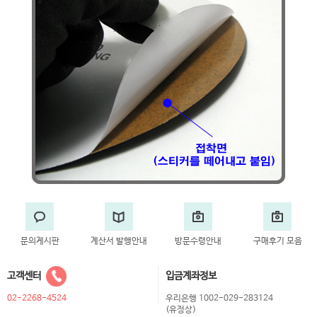
문의게시판
계산서 발행안내
방문수령안내
구매후기 모음
고객센터
입금계좌정보
02-2268-4524
우리은행 1002-029-283124
(유정상)