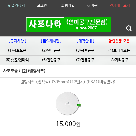
★ 즐겨찾기
로그인
회원가입
장바구니
전체메뉴보기
[ 공지사항 ]
[ 문의게시판 ]
[ 제작안내 ]
할인상품 모음
(1)사포모음
(2)연마공구
(3)광택공구
(4)브러쉬모음
(5)숫돌/연마석
(6)절단공구
(7)전동공구
(8)기타공구
사포모음
>
[2](원형사포)
원형사포 (접착식) (305mm)(12인치) (PSA)(대성연마)
15,000
원