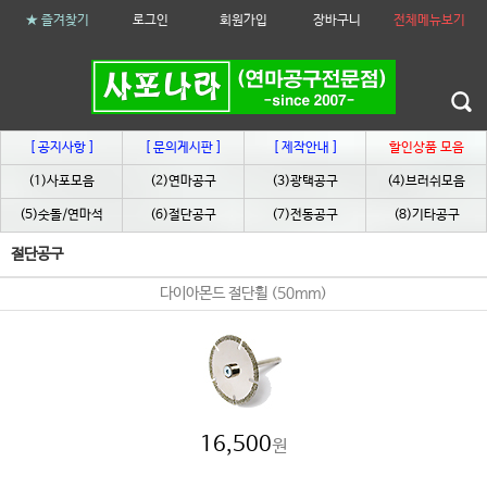
★ 즐겨찾기
로그인
회원가입
장바구니
전체메뉴보기
[ 공지사항 ]
[ 문의게시판 ]
[ 제작안내 ]
할인상품 모음
(1)사포모음
(2)연마공구
(3)광택공구
(4)브러쉬모음
(5)숫돌/연마석
(6)절단공구
(7)전동공구
(8)기타공구
절단공구
다이아몬드 절단휠 (50mm)
16,500
원