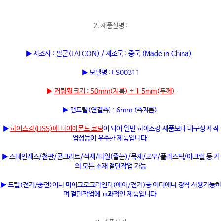
2. 제품설명 :
▶ 제조사 : 팔콘(FALCON) / 제조국 : 중국 (Made in China)
▶ 모델명 : ES00311
▶
커팅휠 크기 : 50mm(지름) + 1.5mm(두께)
▶ 맨드릴(연결축) : 6mm (축지름)
▶
하이스강(HSS)에 다이아몬드 코팅
이 되어 일반 하이스강 제품보다 내구성과 작
업성능이 우수한 제품입니다.
▶ 스테인레스/철판/콘크리트/석재/타일(줄눈)/목재/고무/플라스틱/아크릴 등 거
의 모든 소재 절단작업 가능
▶ 드릴(전기/충전)이나 마이크로그라인더(에어/전기)등 어디에나 장착 사용가능하
며 절단작업에 효과적인 제품입니다.