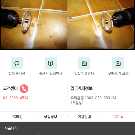
문의게시판
계산서 발행안내
방문수령안내
구매후기 모음
고객센터
입금계좌정보
02-2268-4524
우리은행 1002-029-283124
(유정상)
PC버전
상점정보
이용안내
TOP ▲
사포나라