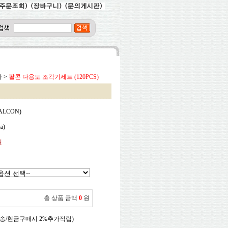
타
>
팔콘 다용도 조각기세트 (120PCS)
ALCON)
a)
원
총 상품 금액
0
원
송/현금구매시 2%추가적립)