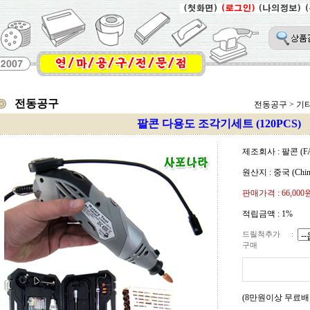
전동공구
전동공구
>
기
팔콘 다용도 조각기세트 (120PCS)
제조회사 : 팔콘 (F
원산지 : 중국 (Chin
판매가격 :
66,000
적립금액 :
1%
드릴척추가
:
구매
(8만원이상 무료배