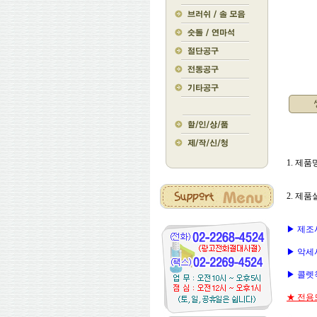
1. 제품명
2. 제품
▶ 제조사 
▶ 악세사
▶ 콜렛척(
★ 전용