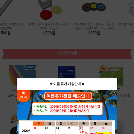
3M 롤록 디스크 (Roloc Disc)
3M 방진마스크 (8822)(방진1
3M 컴파운드(4종류) (Comp
(50mm)(2인치) (미국정품)
급)
ound)
1,000원
1,800원
17,000원
인/기/상/품
★ 여름 휴가 배송안내 ★
노턴 필름사포 (11종)
종이사포 (대성연마)
천사포 (목공사포) (KA164)
(A4크기)
(디어포스)
350원
3,000원
650원