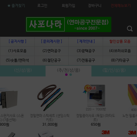
★ 즐겨찾기
로그인
회원가입
장바구니
전체메뉴보기
[ 공지사항 ]
[ 문의게시판 ]
[ 제작안내 ]
할인상품 모음
(1)사포모음
(2)연마공구
(3)광택공구
(4)브러쉬모음
(5)숫돌/연마석
(6)절단공구
(7)전동공구
(8)기타공구
(신/상/품)
(추/천/상/품)
(할/인/상/품)
정밀종이사포 (독일)(마타도
노턴 필름사포 (11종)(A4크
녹제거 지우개(일본) (3종선
르)
기)
택)
650원
3,000원
6,500원