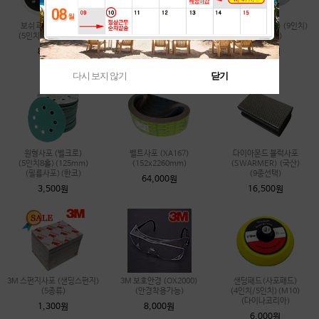
보쉬 패드 (BOSCH)
원형사포 (벨크로)
원형사포 (벨크로) (9인치)
(5인치8홀) (2종선택)
(5인치8홀)(125mm)
(230mm)
(디어포스)
8,000원
7,500원
3,000원
다시 보지 않기
닫기
원형사포 (벨크로)
벨트사포 (XA167)
다이아몬드 블럭사포
(5인치8홀)(125mm)
(152x2260mm)
(SWARMER) (국산)
(필름사포)(한코)
(9종선택)
64,000원
3,500원
16,500원
3M 스펀지사포 (샌딩스펀지)
3M 보호안경 (OX2000)
샌딩패드(사포패드)
(5종류)
(안경착용가능)
(4인치/5인치)(M10)
(다이나코리아)
1,300원
8,000원
6,000원