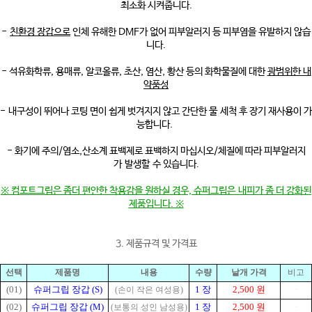
최소화 시켜줍니다.
-
친환경 장갑으로
인체 유해한 DMF가 없어 피부알러지 등 피부염을 유발하지 않습
니다.
- 석유화학류, 용매류, 알코올류, 초산, 염산, 황산 등의 화학물질에 대한
광범위한 내
약품성
- 내구성이 뛰어나 코팅 면이 쉽게 벗겨지지 않고 간단한 물 세척 후 장기 재사용이 가
능합니다.
- 화기에 주의/염소,산소계 표백제로 표백하지 마십시오/체질에 따라 피부알러지
가 발생할 수 있습니다.
※ 컴포트그립은 좀더 편안한 착용감을 원하실 경우, 슈퍼그립은 내피가 좀 더 강화된
제품입니다. ※
3. 제품규격 및 가격표
선택
제품명
내용
수량
낱개 가격
비고
(01)
슈퍼그립 장갑 (S)
1 장
2,500 원
(손이 작은 여성용)
(02)
슈퍼그립 장갑 (M)
1 장
2,500 원
(보통의 성인 남성용)