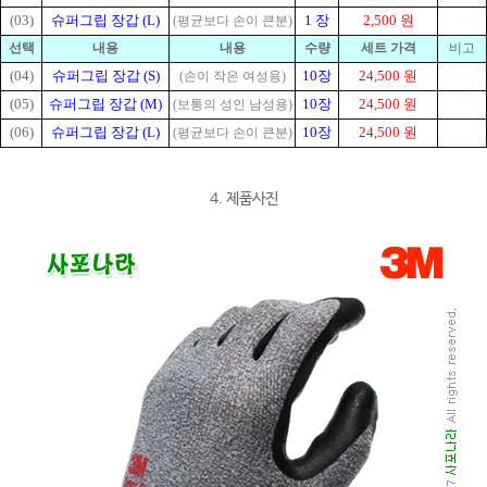
(03)
슈퍼그립 장갑 (L)
1 장
2,500 원
(평균보다 손이 큰분)
선택
내용
내용
수량
세
트 가격
비고
(04)
슈퍼그립 장갑 (S)
10장
24,500 원
(손이 작은 여성용)
(05)
슈퍼그립 장갑 (M)
10장
24,500 원
(보통의 성인 남성용)
(06)
슈퍼그립 장갑 (L)
10장
24,500 원
(평균보다 손이 큰분)
4. 제품사진