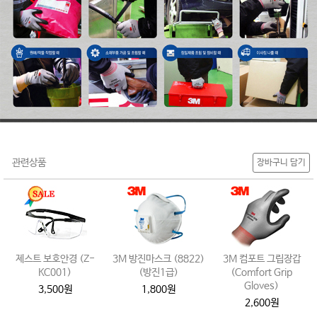
관련상품
장바구니 담기
제스트 보호안경 (Z-
3M 방진마스크 (8822)
3M 컴포트 그립장갑
KC001)
(방진1급)
(Comfort Grip
Gloves)
3,500원
1,800원
2,600원