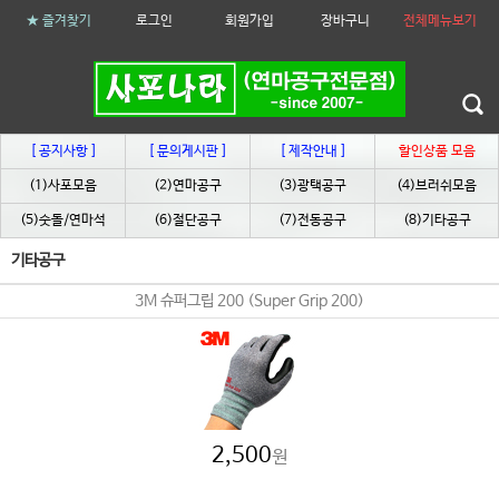
★ 즐겨찾기
로그인
회원가입
장바구니
전체메뉴보기
[ 공지사항 ]
[ 문의게시판 ]
[ 제작안내 ]
할인상품 모음
(1)사포모음
(2)연마공구
(3)광택공구
(4)브러쉬모음
(5)숫돌/연마석
(6)절단공구
(7)전동공구
(8)기타공구
기타공구
3M 슈퍼그립 200 (Super Grip 200)
2,500
원