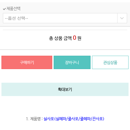
제품선택
0
총 상품 금액
원
구매하기
장바구니
관심상품
확대보기
1. 제품명 :
실사포(실페파/줄사포/줄페파/끈사포)