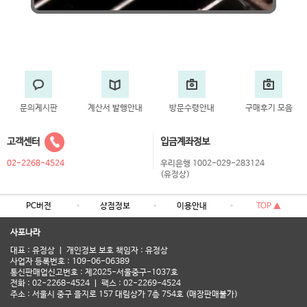
문의게시판
계산서 발행안내
방문수령안내
구매후기 모음
고객센터
입금계좌정보
02-2268-4524
우리은행 1002-029-283124
(유정상)
PC버전
상점정보
이용안내
TOP ▲
사포나라
대표 : 유정상 ㅣ 개인정보 보호 책임자 : 유정상
사업자 등록번호 : 109-06-06389
통신판매업신고번호 : 제2025-서울중구-1037호
전화 : 02-2268-4524 ㅣ 팩스 : 02-2269-4524
주소 : 서울시 중구 을지로 157 대림상가 7층 754호 (매장판매불가)