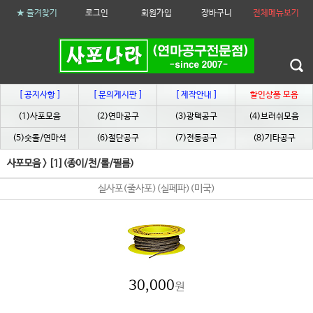
★ 즐겨찾기
로그인
회원가입
장바구니
전체메뉴보기
[ 공지사항 ]
[ 문의게시판 ]
[ 제작안내 ]
할인상품 모음
(1)사포모음
(2)연마공구
(3)광택공구
(4)브러쉬모음
(5)숫돌/연마석
(6)절단공구
(7)전동공구
(8)기타공구
사포모음
>
[1](종이/천/롤/필름)
실사포(줄사포)(실페파)(미국)
30,000
원