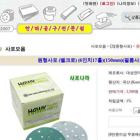
사포모음
>
[2](원형사포)
>
원
사포모음
원형사포 (벨크로) (6인치17홀)(150mm)(필름사
제조회사 : 대성연
원산지 : 국산 (Kore
판매가격 :
3,500원
적립금액 :
1%
제품선택
:
(8만원이상 무료배