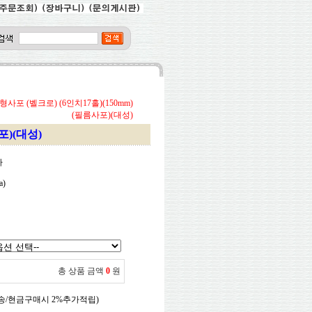
형사포 (벨크로) (6인치17홀)(150mm)
(필름사포)(대성)
포)(대성)
마
a)
총 상품 금액
0
원
송/현금구매시 2%추가적립)