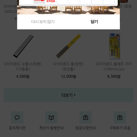
다이아몬드 사포 (비접착)
다이아몬드 디스크
샌딩스틱 (2종류) (투명
(300x200mm)(올타입)
(몹디스크)(2종류)
아크릴)
(100mm)(4인치)
152,000원
2,200원
다시 보지 않기
닫기
16,000원
다이아몬드 숫돌(스틱형)
다이아몬드 줄(양면)
다이아몬드 줄세트 (5P)
(15종류)
(우진툴)
(140mm/소)
4,500원
12,000원
6,500원
더보기 +
문의게시판
계산서 발행안내
방문수령안내
구매후기 모음