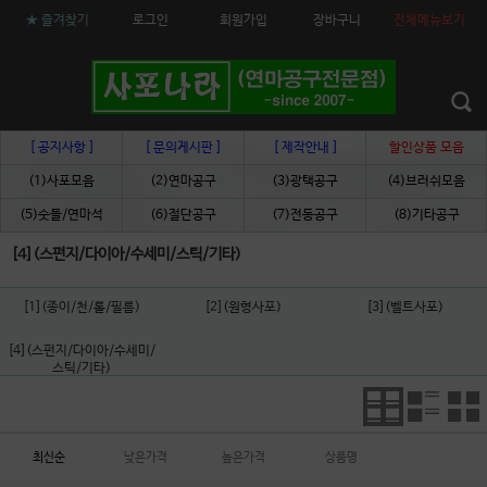
★ 즐겨찾기
로그인
회원가입
장바구니
전체메뉴보기
[ 공지사항 ]
[ 문의게시판 ]
[ 제작안내 ]
할인상품 모음
(1)사포모음
(2)연마공구
(3)광택공구
(4)브러쉬모음
(5)숫돌/연마석
(6)절단공구
(7)전동공구
(8)기타공구
[4](스펀지/다이아/수세미/스틱/기타)
[1](종이/천/롤/필름)
[2](원형사포)
[3](벨트사포)
[4](스펀지/다이아/수세미/
스틱/기타)
최신순
낮은가격
높은가격
상품명