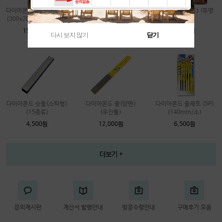
다이아몬드 사포 (비접착)
다이아몬드 디스크
샌딩스틱 (2종류) (투명
(300x200mm)(올타입)
(몹디스크)(2종류)
아크릴)
(100mm)(4인치)
152,000원
2,200원
다시 보지 않기
닫기
16,000원
다이아몬드 숫돌(스틱형)
다이아몬드 줄(양면)
다이아몬드 줄세트 (5P)
(15종류)
(우진툴)
(140mm/소)
4,500원
12,000원
6,500원
더보기 +
문의게시판
계산서 발행안내
방문수령안내
구매후기 모음