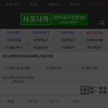
★ 즐겨찾기
로그인
회원가입
장바구니
전체메뉴보기
[ 공지사항 ]
[ 문의게시판 ]
[ 제작안내 ]
할인상품 모음
(1)사포모음
(2)연마공구
(3)광택공구
(4)브러쉬모음
(5)숫돌/연마석
(6)절단공구
(7)전동공구
(8)기타공구
[4](스펀지/다이아/수세미/스틱/기타)
[1](종이/천/롤/필름)
[2](원형사포)
[3](벨트사포)
[4](스펀지/다이아/수세미/
스틱/기타)
최신순
낮은가격
높은가격
상품명